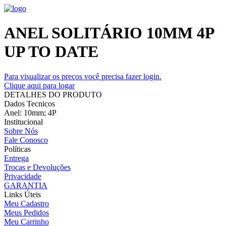
ANEL SOLITÁRIO 10MM 4P
UP TO DATE
Para visualizar os preços você precisa fazer login.
Clique aqui para logar
DETALHES DO PRODUTO
Dados Tecnicos
Anel: 10mm; 4P
Institucional
Sobre Nós
Fale Conosco
Políticas
Entrega
Trocas e Devoluções
Privacidade
GARANTIA
Links Úteis
Meu Cadastro
Meus Pedidos
Meu Carrinho