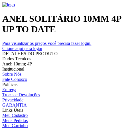
ANEL SOLITÁRIO 10MM 4P
UP TO DATE
Para visualizar os preços você precisa fazer login.
Clique aqui para logar
DETALHES DO PRODUTO
Dados Tecnicos
Anel: 10mm; 4P
Institucional
Sobre Nós
Fale Conosco
Políticas
Entrega
Trocas e Devoluções
Privacidade
GARANTIA
Links Úteis
Meu Cadastro
Meus Pedidos
Meu Carrinho