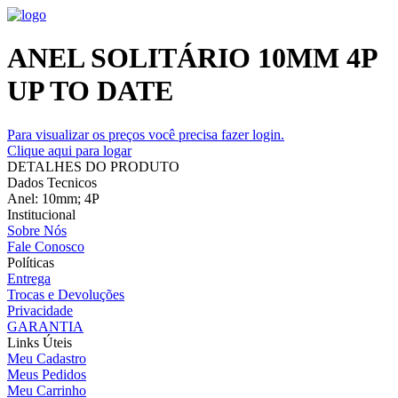
ANEL SOLITÁRIO 10MM 4P
UP TO DATE
Para visualizar os preços você precisa fazer login.
Clique aqui para logar
DETALHES DO PRODUTO
Dados Tecnicos
Anel: 10mm; 4P
Institucional
Sobre Nós
Fale Conosco
Políticas
Entrega
Trocas e Devoluções
Privacidade
GARANTIA
Links Úteis
Meu Cadastro
Meus Pedidos
Meu Carrinho