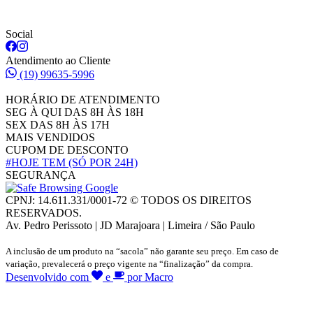
Social
Atendimento ao Cliente
(19) 99635-5996
HORÁRIO DE ATENDIMENTO
SEG À QUI DAS 8H ÀS 18H
SEX DAS 8H ÀS 17H
MAIS VENDIDOS
CUPOM DE DESCONTO
#HOJE TEM
(SÓ POR 24H)
SEGURANÇA
CPNJ: 14.611.331/0001-72 © TODOS OS DIREITOS
RESERVADOS.
Av. Pedro Perissoto | JD Marajoara | Limeira / São Paulo
A inclusão de um produto na “sacola” não garante seu preço. Em caso de
variação, prevalecerá o preço vigente na “finalização” da compra.
Desenvolvido com
e
por Macro