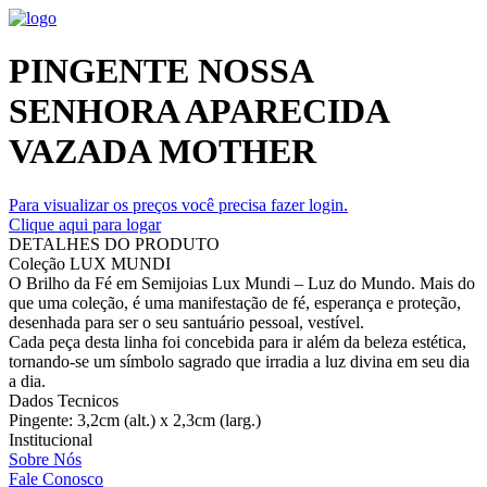
PINGENTE NOSSA
SENHORA APARECIDA
VAZADA MOTHER
Para visualizar os preços você precisa fazer login.
Clique aqui para logar
DETALHES DO PRODUTO
Coleção LUX MUNDI
O Brilho da Fé em Semijoias Lux Mundi – Luz do Mundo. Mais do
que uma coleção, é uma manifestação de fé, esperança e proteção,
desenhada para ser o seu santuário pessoal, vestível.
Cada peça desta linha foi concebida para ir além da beleza estética,
tornando-se um símbolo sagrado que irradia a luz divina em seu dia
a dia.
Dados Tecnicos
Pingente: 3,2cm (alt.) x 2,3cm (larg.)
Institucional
Sobre Nós
Fale Conosco