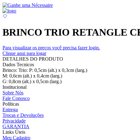
BRINCO TRIO RETANGLE C
Para visualizar os preços você precisa fazer login.
Clique aqui para logar
DETALHES DO PRODUTO
Dados Tecnicos
Brinco: Trio: P: 0,5cm (alt.) x 0,3cm (larg.)
M: 0,6cm (alt.) x 0,4cm (larg.)
G: 0,8cm (alt.) x 0,5cm (larg.)
Institucional
Sobre Nós
Fale Conosco
Políticas
Entrega
Trocas e Devoluções
Privacidade
GARANTIA
Links Úteis
Meu Cadastro