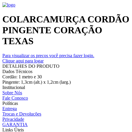
COLARCAMURÇA CORDÃO
PINGENTE CORAÇÃO
TEXAS
Para visualizar os preços você precisa fazer login.
Clique aqui para logar
DETALHES DO PRODUTO
Dados Técnicos
Cordão: 1 metro e 30
Pingente: 1,3cm (alt.) x 1,2cm (larg.)
Institucional
Sobre Nós
Fale Conosco
Políticas
Entrega
Trocas e Devoluções
Privacidade
GARANTIA
Links Úteis