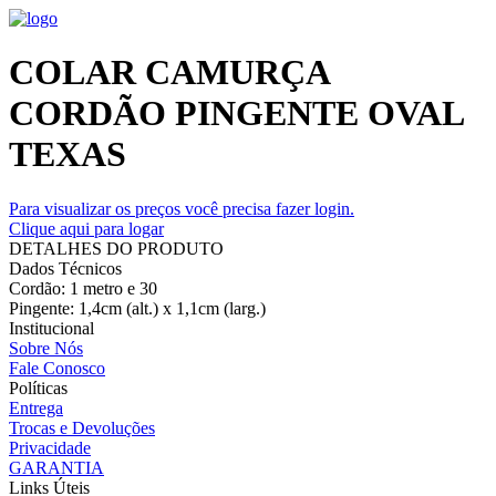
COLAR CAMURÇA
CORDÃO PINGENTE OVAL
TEXAS
Para visualizar os preços você precisa fazer login.
Clique aqui para logar
DETALHES DO PRODUTO
Dados Técnicos
Cordão: 1 metro e 30
Pingente: 1,4cm (alt.) x 1,1cm (larg.)
Institucional
Sobre Nós
Fale Conosco
Políticas
Entrega
Trocas e Devoluções
Privacidade
GARANTIA
Links Úteis