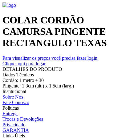
COLAR CORDÃO
CAMURSA PINGENTE
RECTANGULO TEXAS
Para visualizar os preços você precisa fazer login.
Clique aqui para logar
DETALHES DO PRODUTO
Dados Técnicos
Cordão: 1 metro e 30
Pingente: 1,3cm (alt.) x 1,5cm (larg.)
Institucional
Sobre Nós
Fale Conosco
Políticas
Entrega
Trocas e Devoluções
Privacidade
GARANTIA
Links Úteis