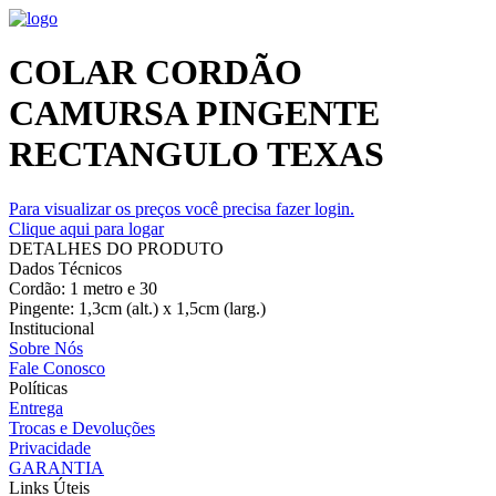
COLAR CORDÃO
CAMURSA PINGENTE
RECTANGULO TEXAS
Para visualizar os preços você precisa fazer login.
Clique aqui para logar
DETALHES DO PRODUTO
Dados Técnicos
Cordão: 1 metro e 30
Pingente: 1,3cm (alt.) x 1,5cm (larg.)
Institucional
Sobre Nós
Fale Conosco
Políticas
Entrega
Trocas e Devoluções
Privacidade
GARANTIA
Links Úteis