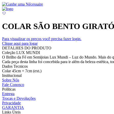
COLAR SÃO BENTO GIRATÓ
Para visualizar os preços você precisa fazer login.
Clique aqui para logar
DETALHES DO PRODUTO
Coleção LUX MUNDI
O Brilho da Fé em Semijoias Lux Mundi – Luz do Mundo. Mais do que u
Cada peça desta linha foi concebida para ir além da beleza estética, t
Dados Tecnicos
Colar 45cm + 7cm (ext.)
Institucional
Sobre Nós
Fale Conosco
Políticas
Entrega
Trocas e Devoluções
Privacidade
GARANTIA
Links Úteis