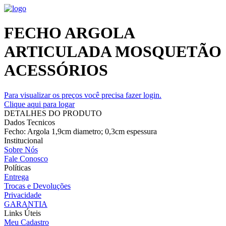
FECHO ARGOLA
ARTICULADA MOSQUETÃO
ACESSÓRIOS
Para visualizar os preços você precisa fazer login.
Clique aqui para logar
DETALHES DO PRODUTO
Dados Tecnicos
Fecho: Argola 1,9cm diametro; 0,3cm espessura
Institucional
Sobre Nós
Fale Conosco
Políticas
Entrega
Trocas e Devoluções
Privacidade
GARANTIA
Links Úteis
Meu Cadastro