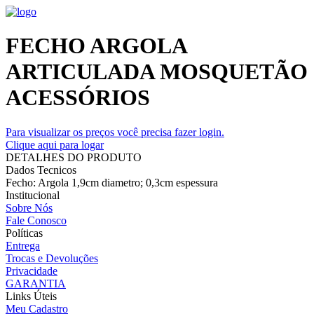
FECHO ARGOLA
ARTICULADA MOSQUETÃO
ACESSÓRIOS
Para visualizar os preços você precisa fazer login.
Clique aqui para logar
DETALHES DO PRODUTO
Dados Tecnicos
Fecho: Argola 1,9cm diametro; 0,3cm espessura
Institucional
Sobre Nós
Fale Conosco
Políticas
Entrega
Trocas e Devoluções
Privacidade
GARANTIA
Links Úteis
Meu Cadastro