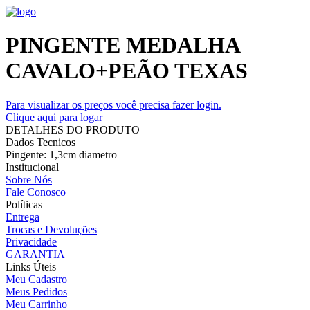
PINGENTE MEDALHA
CAVALO+PEÃO TEXAS
Para visualizar os preços você precisa fazer login.
Clique aqui para logar
DETALHES DO PRODUTO
Dados Tecnicos
Pingente: 1,3cm diametro
Institucional
Sobre Nós
Fale Conosco
Políticas
Entrega
Trocas e Devoluções
Privacidade
GARANTIA
Links Úteis
Meu Cadastro
Meus Pedidos
Meu Carrinho