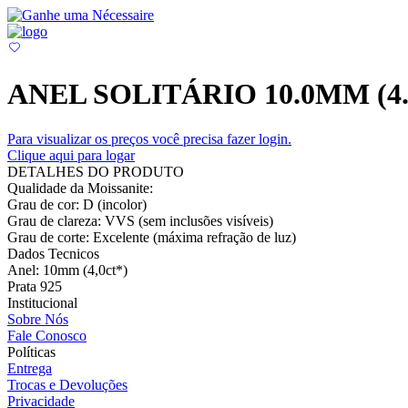
ANEL SOLITÁRIO 10.0MM (4
Para visualizar os preços você precisa fazer login.
Clique aqui para logar
DETALHES DO PRODUTO
Qualidade da Moissanite:
Grau de cor: D (incolor)
Grau de clareza: VVS (sem inclusões visíveis)
Grau de corte: Excelente (máxima refração de luz)
Dados Tecnicos
Anel: 10mm (4,0ct*)
Prata 925
Institucional
Sobre Nós
Fale Conosco
Políticas
Entrega
Trocas e Devoluções
Privacidade