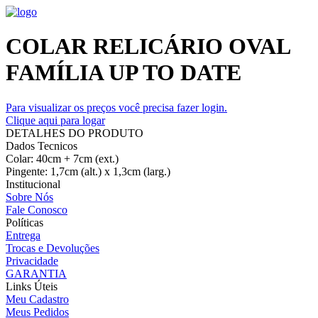
COLAR RELICÁRIO OVAL
FAMÍLIA UP TO DATE
Para visualizar os preços você precisa fazer login.
Clique aqui para logar
DETALHES DO PRODUTO
Dados Tecnicos
Colar: 40cm + 7cm (ext.)
Pingente: 1,7cm (alt.) x 1,3cm (larg.)
Institucional
Sobre Nós
Fale Conosco
Políticas
Entrega
Trocas e Devoluções
Privacidade
GARANTIA
Links Úteis
Meu Cadastro
Meus Pedidos