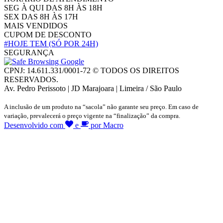
SEG À QUI DAS 8H ÀS 18H
SEX DAS 8H ÀS 17H
MAIS VENDIDOS
CUPOM DE DESCONTO
#HOJE TEM
(SÓ POR 24H)
SEGURANÇA
CPNJ: 14.611.331/0001-72 © TODOS OS DIREITOS
RESERVADOS.
Av. Pedro Perissoto | JD Marajoara | Limeira / São Paulo
A inclusão de um produto na “sacola” não garante seu preço. Em caso de
variação, prevalecerá o preço vigente na “finalização” da compra.
Desenvolvido com
e
por Macro