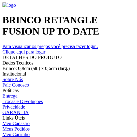
BRINCO RETANGLE
FUSION UP TO DATE
Para visualizar os preços você precisa fazer login.
Clique aqui para logar
DETALHES DO PRODUTO
Dados Tecnicos
Brinco: 0,8cm (alt.) x 0,6cm (larg.)
Institucional
Sobre Nós
Fale Conosco
Políticas
Entrega
Trocas e Devoluções
Privacidade
GARANTIA
Links Úteis
Meu Cadastro
Meus Pedidos
Meu Carrinho