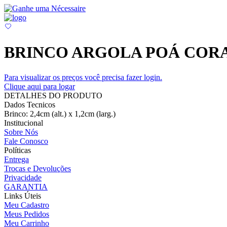
BRINCO ARGOLA POÁ COR
Para visualizar os preços você precisa fazer login.
Clique aqui para logar
DETALHES DO PRODUTO
Dados Tecnicos
Brinco: 2,4cm (alt.) x 1,2cm (larg.)
Institucional
Sobre Nós
Fale Conosco
Políticas
Entrega
Trocas e Devoluções
Privacidade
GARANTIA
Links Úteis
Meu Cadastro
Meus Pedidos
Meu Carrinho