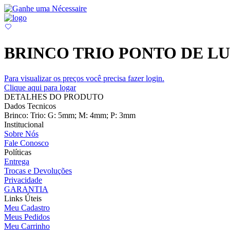
BRINCO TRIO PONTO DE LU
Para visualizar os preços você precisa fazer login.
Clique aqui para logar
DETALHES DO PRODUTO
Dados Tecnicos
Brinco: Trio: G: 5mm; M: 4mm; P: 3mm
Institucional
Sobre Nós
Fale Conosco
Políticas
Entrega
Trocas e Devoluções
Privacidade
GARANTIA
Links Úteis
Meu Cadastro
Meus Pedidos
Meu Carrinho