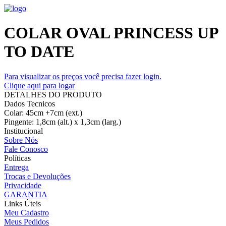
COLAR OVAL PRINCESS UP
TO DATE
Para visualizar os preços você precisa fazer login.
Clique aqui para logar
DETALHES DO PRODUTO
Dados Tecnicos
Colar: 45cm +7cm (ext.)
Pingente: 1,8cm (alt.) x 1,3cm (larg.)
Institucional
Sobre Nós
Fale Conosco
Políticas
Entrega
Trocas e Devoluções
Privacidade
GARANTIA
Links Úteis
Meu Cadastro
Meus Pedidos