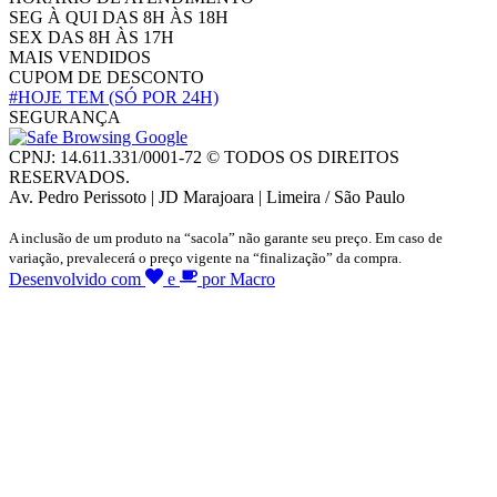
SEG À QUI DAS 8H ÀS 18H
SEX DAS 8H ÀS 17H
MAIS VENDIDOS
CUPOM DE DESCONTO
#HOJE TEM
(SÓ POR 24H)
SEGURANÇA
CPNJ: 14.611.331/0001-72 © TODOS OS DIREITOS
RESERVADOS.
Av. Pedro Perissoto | JD Marajoara | Limeira / São Paulo
A inclusão de um produto na “sacola” não garante seu preço. Em caso de
variação, prevalecerá o preço vigente na “finalização” da compra.
Desenvolvido com
e
por Macro