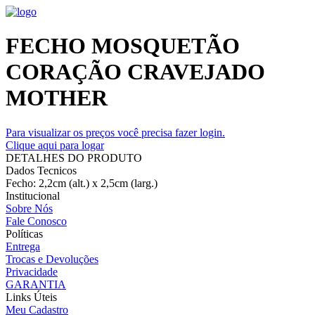
FECHO MOSQUETÃO
CORAÇÃO CRAVEJADO
MOTHER
Para visualizar os preços você precisa fazer login.
Clique aqui para logar
DETALHES DO PRODUTO
Dados Tecnicos
Fecho: 2,2cm (alt.) x 2,5cm (larg.)
Institucional
Sobre Nós
Fale Conosco
Políticas
Entrega
Trocas e Devoluções
Privacidade
GARANTIA
Links Úteis
Meu Cadastro