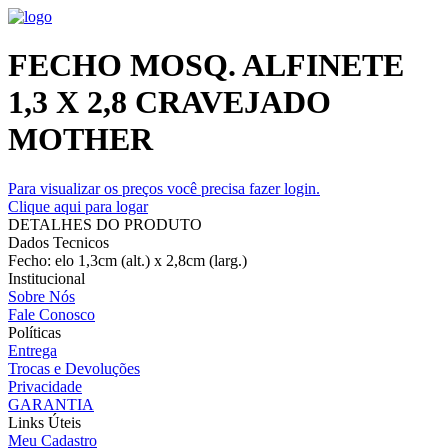
FECHO MOSQ. ALFINETE
1,3 X 2,8 CRAVEJADO
MOTHER
Para visualizar os preços você precisa fazer login.
Clique aqui para logar
DETALHES DO PRODUTO
Dados Tecnicos
Fecho: elo 1,3cm (alt.) x 2,8cm (larg.)
Institucional
Sobre Nós
Fale Conosco
Políticas
Entrega
Trocas e Devoluções
Privacidade
GARANTIA
Links Úteis
Meu Cadastro