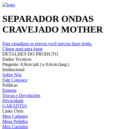
SEPARADOR ONDAS
CRAVEJADO MOTHER
Para visualizar os preços você precisa fazer login.
Clique aqui para logar
DETALHES DO PRODUTO
Dados Tecnicos
Pingente: 0,9cm (alt.) x 0,6cm (larg.)
Institucional
Sobre Nós
Fale Conosco
Políticas
Entrega
Trocas e Devoluções
Privacidade
GARANTIA
Links Úteis
Meu Cadastro
Meus Pedidos
Meu Carrinho