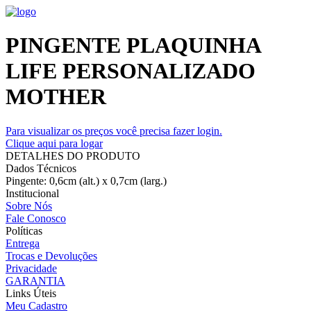
PINGENTE PLAQUINHA
LIFE PERSONALIZADO
MOTHER
Para visualizar os preços você precisa fazer login.
Clique aqui para logar
DETALHES DO PRODUTO
Dados Técnicos
Pingente: 0,6cm (alt.) x 0,7cm (larg.)
Institucional
Sobre Nós
Fale Conosco
Políticas
Entrega
Trocas e Devoluções
Privacidade
GARANTIA
Links Úteis
Meu Cadastro