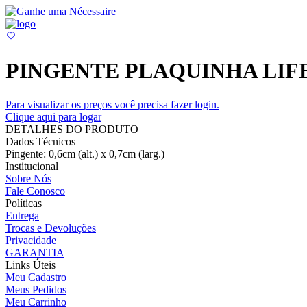
PINGENTE PLAQUINHA LI
Para visualizar os preços você precisa fazer login.
Clique aqui para logar
DETALHES DO PRODUTO
Dados Técnicos
Pingente: 0,6cm (alt.) x 0,7cm (larg.)
Institucional
Sobre Nós
Fale Conosco
Políticas
Entrega
Trocas e Devoluções
Privacidade
GARANTIA
Links Úteis
Meu Cadastro
Meus Pedidos
Meu Carrinho