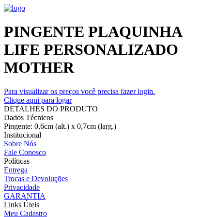
PINGENTE PLAQUINHA
LIFE PERSONALIZADO
MOTHER
Para visualizar os preços você precisa fazer login.
Clique aqui para logar
DETALHES DO PRODUTO
Dados Técnicos
Pingente: 0,6cm (alt.) x 0,7cm (larg.)
Institucional
Sobre Nós
Fale Conosco
Políticas
Entrega
Trocas e Devoluções
Privacidade
GARANTIA
Links Úteis
Meu Cadastro