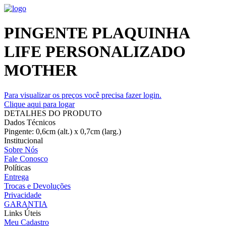
PINGENTE PLAQUINHA
LIFE PERSONALIZADO
MOTHER
Para visualizar os preços você precisa fazer login.
Clique aqui para logar
DETALHES DO PRODUTO
Dados Técnicos
Pingente: 0,6cm (alt.) x 0,7cm (larg.)
Institucional
Sobre Nós
Fale Conosco
Políticas
Entrega
Trocas e Devoluções
Privacidade
GARANTIA
Links Úteis
Meu Cadastro