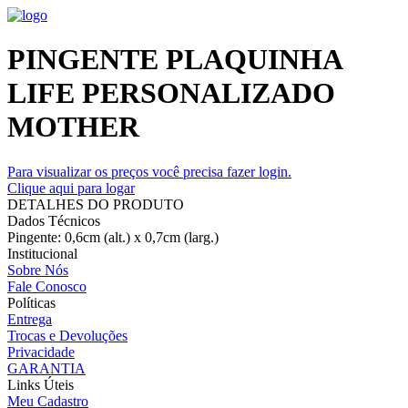
PINGENTE PLAQUINHA
LIFE PERSONALIZADO
MOTHER
Para visualizar os preços você precisa fazer login.
Clique aqui para logar
DETALHES DO PRODUTO
Dados Técnicos
Pingente: 0,6cm (alt.) x 0,7cm (larg.)
Institucional
Sobre Nós
Fale Conosco
Políticas
Entrega
Trocas e Devoluções
Privacidade
GARANTIA
Links Úteis
Meu Cadastro