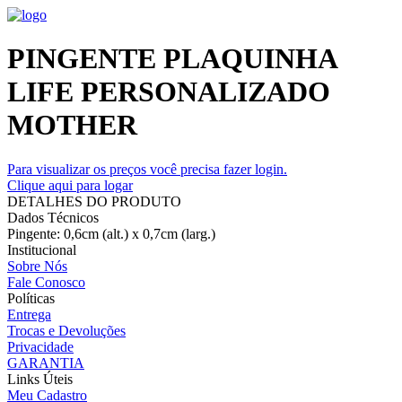
PINGENTE PLAQUINHA
LIFE PERSONALIZADO
MOTHER
Para visualizar os preços você precisa fazer login.
Clique aqui para logar
DETALHES DO PRODUTO
Dados Técnicos
Pingente: 0,6cm (alt.) x 0,7cm (larg.)
Institucional
Sobre Nós
Fale Conosco
Políticas
Entrega
Trocas e Devoluções
Privacidade
GARANTIA
Links Úteis
Meu Cadastro