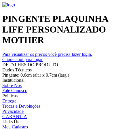
PINGENTE PLAQUINHA
LIFE PERSONALIZADO
MOTHER
Para visualizar os preços você precisa fazer login.
Clique aqui para logar
DETALHES DO PRODUTO
Dados Técnicos
Pingente: 0,6cm (alt.) x 0,7cm (larg.)
Institucional
Sobre Nós
Fale Conosco
Políticas
Entrega
Trocas e Devoluções
Privacidade
GARANTIA
Links Úteis
Meu Cadastro