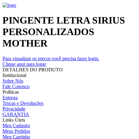
PINGENTE LETRA SIRIUS
PERSONALIZADOS
MOTHER
Para visualizar os preços você precisa fazer login.
Clique aqui para logar
DETALHES DO PRODUTO
Institucional
Sobre Nós
Fale Conosco
Políticas
Entrega
Trocas e Devoluções
Privacidade
GARANTIA
Links Úteis
Meu Cadastro
Meus Pedidos
Meu Carrinho