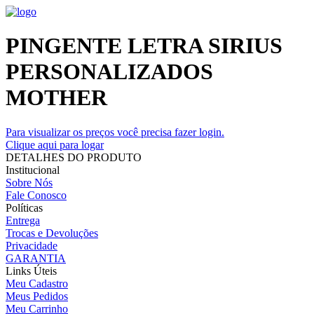
PINGENTE LETRA SIRIUS
PERSONALIZADOS
MOTHER
Para visualizar os preços você precisa fazer login.
Clique aqui para logar
DETALHES DO PRODUTO
Institucional
Sobre Nós
Fale Conosco
Políticas
Entrega
Trocas e Devoluções
Privacidade
GARANTIA
Links Úteis
Meu Cadastro
Meus Pedidos
Meu Carrinho