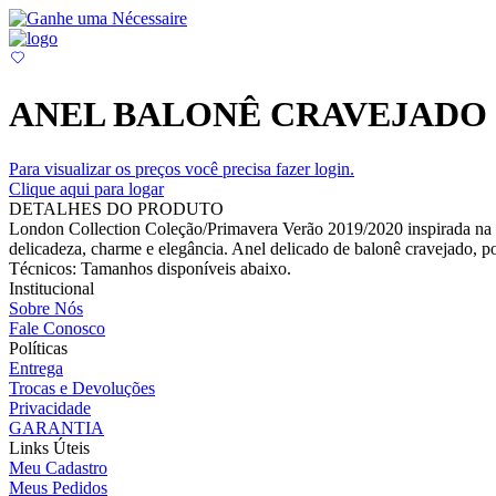
ANEL BALONÊ CRAVEJADO 
Para visualizar os preços você precisa fazer login.
Clique aqui para logar
DETALHES DO PRODUTO
London Collection Coleção/Primavera Verão 2019/2020 inspirada na ci
delicadeza, charme e elegância. Anel delicado de balonê cravejado, po
Técnicos: Tamanhos disponíveis abaixo.
Institucional
Sobre Nós
Fale Conosco
Políticas
Entrega
Trocas e Devoluções
Privacidade
GARANTIA
Links Úteis
Meu Cadastro
Meus Pedidos