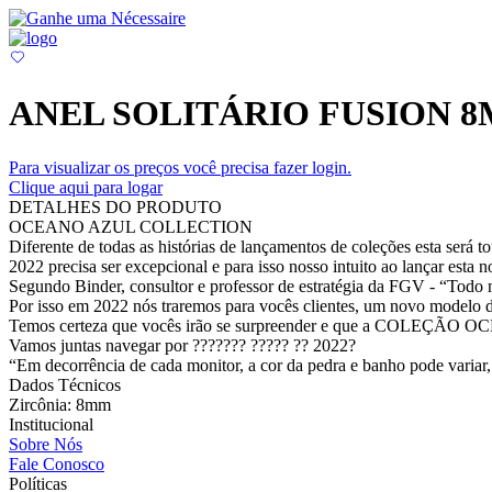
ANEL SOLITÁRIO FUSION 
Para visualizar os preços você precisa fazer login.
Clique aqui para logar
DETALHES DO PRODUTO
OCEANO AZUL COLLECTION
Diferente de todas as histórias de lançamentos de coleções esta será to
2022 precisa ser excepcional e para isso nosso intuito ao lançar esta n
Segundo Binder, consultor e professor de estratégia da FGV - “Todo
Por isso em 2022 nós traremos para vocês clientes, um novo modelo de
Temos certeza que vocês irão se surpreender e que a COLEÇÃO OC
Vamos juntas navegar por ??????? ????? ?? 2022?
“Em decorrência de cada monitor, a cor da pedra e banho pode variar, 
Dados Técnicos
Zircônia: 8mm
Institucional
Sobre Nós
Fale Conosco
Políticas