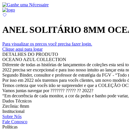
ANEL SOLITÁRIO 8MM OCE
Para visualizar os preços você precisa fazer login.
Clique aqui para logar
DETALHES DO PRODUTO
OCEANO AZUL COLLECTION
Diferente de todas as histórias de lançamentos de coleções esta será to
2022 precisa ser excepcional e para isso nosso intuito ao lançar esta n
Segundo Binder, consultor e professor de estratégia da FGV - “Todo
Por isso em 2022 nós traremos para vocês clientes, um novo modelo de
Temos certeza que vocês irão se surpreender e que a COLEÇÃO OC
Vamos juntas navegar por ??????? ????? ?? 2022?
“Em decorrência de cada monitor, a cor da pedra e banho pode variar, 
Dados Técnicos
Zircônia: 8mm
Institucional
Sobre Nós
Fale Conosco
Políticas