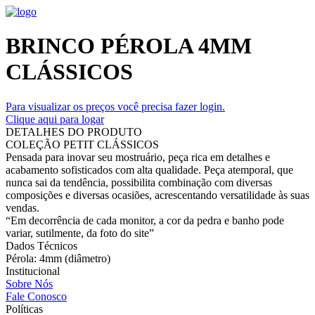
BRINCO PÉROLA 4MM
CLÁSSICOS
Para visualizar os preços você precisa fazer login.
Clique aqui para logar
DETALHES DO PRODUTO
COLEÇÃO PETIT CLÁSSICOS
Pensada para inovar seu mostruário, peça rica em detalhes e
acabamento sofisticados com alta qualidade. Peça atemporal, que
nunca sai da tendência, possibilita combinação com diversas
composições e diversas ocasiões, acrescentando versatilidade às suas
vendas.
“Em decorrência de cada monitor, a cor da pedra e banho pode
variar, sutilmente, da foto do site”
Dados Técnicos
Pérola: 4mm (diâmetro)
Institucional
Sobre Nós
Fale Conosco
Políticas