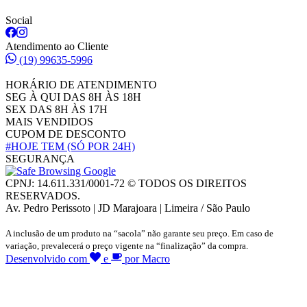
Social
Atendimento ao Cliente
(19) 99635-5996
HORÁRIO DE ATENDIMENTO
SEG À QUI DAS 8H ÀS 18H
SEX DAS 8H ÀS 17H
MAIS VENDIDOS
CUPOM DE DESCONTO
#HOJE TEM
(SÓ POR 24H)
SEGURANÇA
CPNJ: 14.611.331/0001-72 © TODOS OS DIREITOS
RESERVADOS.
Av. Pedro Perissoto | JD Marajoara | Limeira / São Paulo
A inclusão de um produto na “sacola” não garante seu preço. Em caso de
variação, prevalecerá o preço vigente na “finalização” da compra.
Desenvolvido com
e
por Macro