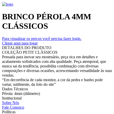
BRINCO PÉROLA 4MM
CLÁSSICOS
Para visualizar os preços você precisa fazer login.
Clique aqui para logar
DETALHES DO PRODUTO
COLEÇÃO PETIT CLÁSSICOS
Pensada para inovar seu mostruário, peça rica em detalhes e
acabamento sofisticados com alta qualidade. Peça atemporal, que
nunca sai da tendência, possibilita combinação com diversas
composições e diversas ocasiões, acrescentando versatilidade às suas
vendas.
“Em decorrência de cada monitor, a cor da pedra e banho pode
variar, sutilmente, da foto do site”
Dados Técnicos
Pérola: 4mm (diâmetro)
Institucional
Sobre Nós
Fale Conosco
Políticas