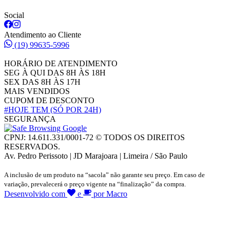
Social
Atendimento ao Cliente
(19) 99635-5996
HORÁRIO DE ATENDIMENTO
SEG À QUI DAS 8H ÀS 18H
SEX DAS 8H ÀS 17H
MAIS VENDIDOS
CUPOM DE DESCONTO
#HOJE TEM
(SÓ POR 24H)
SEGURANÇA
CPNJ: 14.611.331/0001-72 © TODOS OS DIREITOS
RESERVADOS.
Av. Pedro Perissoto | JD Marajoara | Limeira / São Paulo
A inclusão de um produto na “sacola” não garante seu preço. Em caso de
variação, prevalecerá o preço vigente na “finalização” da compra.
Desenvolvido com
e
por Macro