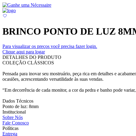
BRINCO PONTO DE LUZ 8M
Para visualizar os preços você precisa fazer login.
Clique aqui para logar
DETALHES DO PRODUTO
COLEÇÃO CLÁSSICOS
Pensada para inovar seu mostruário, peça rica em detalhes e acabamen
ocasiões, acrescentando versatilidade às suas vendas.
“Em decorrência de cada monitor, a cor da pedra e banho pode variar, 
Dados Técnicos
Ponto de luz: 8mm
Institucional
Sobre Nós
Fale Conosco
Políticas
Entrega