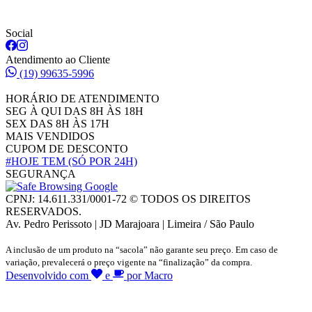
Social
Atendimento ao Cliente
(19) 99635-5996
HORÁRIO DE ATENDIMENTO
SEG À QUI DAS 8H ÀS 18H
SEX DAS 8H ÀS 17H
MAIS VENDIDOS
CUPOM DE DESCONTO
#HOJE TEM
(SÓ POR 24H)
SEGURANÇA
CPNJ: 14.611.331/0001-72 © TODOS OS DIREITOS
RESERVADOS.
Av. Pedro Perissoto | JD Marajoara | Limeira / São Paulo
A inclusão de um produto na “sacola” não garante seu preço. Em caso de
variação, prevalecerá o preço vigente na “finalização” da compra.
Desenvolvido com
e
por Macro