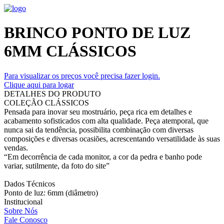
BRINCO PONTO DE LUZ
6MM CLÁSSICOS
Para visualizar os preços você precisa fazer login.
Clique aqui para logar
DETALHES DO PRODUTO
COLEÇÃO CLÁSSICOS
Pensada para inovar seu mostruário, peça rica em detalhes e
acabamento sofisticados com alta qualidade. Peça atemporal, que
nunca sai da tendência, possibilita combinação com diversas
composições e diversas ocasiões, acrescentando versatilidade às suas
vendas.
“Em decorrência de cada monitor, a cor da pedra e banho pode
variar, sutilmente, da foto do site”
Dados Técnicos
Ponto de luz: 6mm (diâmetro)
Institucional
Sobre Nós
Fale Conosco