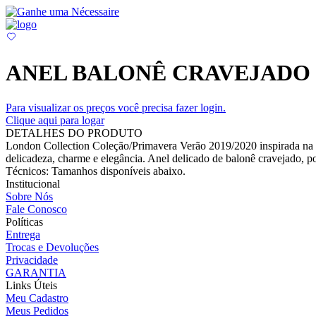
ANEL BALONÊ CRAVEJADO 
Para visualizar os preços você precisa fazer login.
Clique aqui para logar
DETALHES DO PRODUTO
London Collection Coleção/Primavera Verão 2019/2020 inspirada na ci
delicadeza, charme e elegância. Anel delicado de balonê cravejado, po
Técnicos: Tamanhos disponíveis abaixo.
Institucional
Sobre Nós
Fale Conosco
Políticas
Entrega
Trocas e Devoluções
Privacidade
GARANTIA
Links Úteis
Meu Cadastro
Meus Pedidos