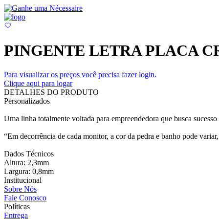
PINGENTE LETRA PLACA 
Para visualizar os preços você precisa fazer login.
Clique aqui para logar
DETALHES DO PRODUTO
Personalizados
Uma linha totalmente voltada para empreendedora que busca sucesso e
“Em decorrência de cada monitor, a cor da pedra e banho pode variar, 
Dados Técnicos
Altura: 2,3mm
Largura: 0,8mm
Institucional
Sobre Nós
Fale Conosco
Políticas
Entrega