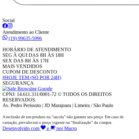
Social
Atendimento ao Cliente
(19) 99635-5996
HORÁRIO DE ATENDIMENTO
SEG À QUI DAS 8H ÀS 18H
SEX DAS 8H ÀS 17H
MAIS VENDIDOS
CUPOM DE DESCONTO
#HOJE TEM
(SÓ POR 24H)
SEGURANÇA
CPNJ: 14.611.331/0001-72 © TODOS OS DIREITOS
RESERVADOS.
Av. Pedro Perissoto | JD Marajoara | Limeira / São Paulo
A inclusão de um produto na “sacola” não garante seu preço. Em caso de
variação, prevalecerá o preço vigente na “finalização” da compra.
Desenvolvido com
e
por Macro