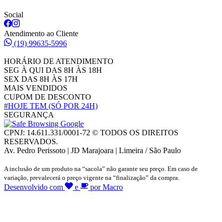
Social
Atendimento ao Cliente
(19) 99635-5996
HORÁRIO DE ATENDIMENTO
SEG À QUI DAS 8H ÀS 18H
SEX DAS 8H ÀS 17H
MAIS VENDIDOS
CUPOM DE DESCONTO
#HOJE TEM
(SÓ POR 24H)
SEGURANÇA
CPNJ: 14.611.331/0001-72 © TODOS OS DIREITOS
RESERVADOS.
Av. Pedro Perissoto | JD Marajoara | Limeira / São Paulo
A inclusão de um produto na “sacola” não garante seu preço. Em caso de
variação, prevalecerá o preço vigente na “finalização” da compra.
Desenvolvido com
e
por Macro