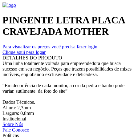
PINGENTE LETRA PLACA
CRAVEJADA MOTHER
Para visualizar os preços você precisa fazer login.
Clique aqui para logar
DETALHES DO PRODUTO
Uma linha totalmente voltada para empreendedora que busca
sucesso em seu negócio. Peças que trazem possibilidades de mixes
incríveis, englobando exclusividade e delicadeza.
“Em decorrência de cada monitor, a cor da pedra e banho pode
variar, sutilmente, da foto do site”
Dados Técnicos.
Altura: 2,3mm
Largura: 0,8mm
Institucional
Sobre Nós
Fale Conosco
Políticas