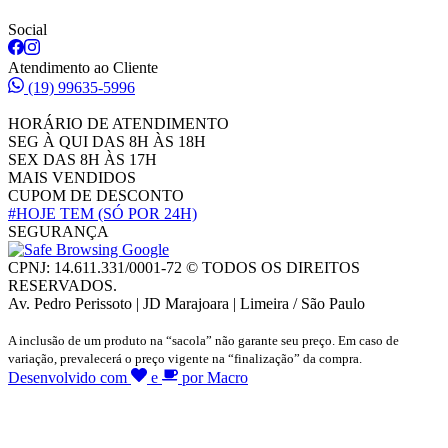
Social
Atendimento ao Cliente
(19) 99635-5996
HORÁRIO DE ATENDIMENTO
SEG À QUI DAS 8H ÀS 18H
SEX DAS 8H ÀS 17H
MAIS VENDIDOS
CUPOM DE DESCONTO
#HOJE TEM
(SÓ POR 24H)
SEGURANÇA
CPNJ: 14.611.331/0001-72 © TODOS OS DIREITOS
RESERVADOS.
Av. Pedro Perissoto | JD Marajoara | Limeira / São Paulo
A inclusão de um produto na “sacola” não garante seu preço. Em caso de
variação, prevalecerá o preço vigente na “finalização” da compra.
Desenvolvido com
e
por Macro