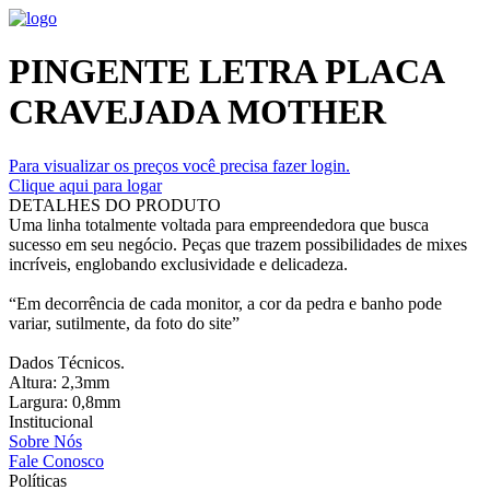
PINGENTE LETRA PLACA
CRAVEJADA MOTHER
Para visualizar os preços você precisa fazer login.
Clique aqui para logar
DETALHES DO PRODUTO
Uma linha totalmente voltada para empreendedora que busca
sucesso em seu negócio. Peças que trazem possibilidades de mixes
incríveis, englobando exclusividade e delicadeza.
“Em decorrência de cada monitor, a cor da pedra e banho pode
variar, sutilmente, da foto do site”
Dados Técnicos.
Altura: 2,3mm
Largura: 0,8mm
Institucional
Sobre Nós
Fale Conosco
Políticas