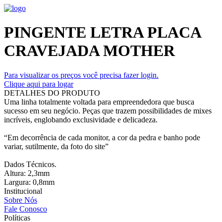
PINGENTE LETRA PLACA
CRAVEJADA MOTHER
Para visualizar os preços você precisa fazer login.
Clique aqui para logar
DETALHES DO PRODUTO
Uma linha totalmente voltada para empreendedora que busca
sucesso em seu negócio. Peças que trazem possibilidades de mixes
incríveis, englobando exclusividade e delicadeza.
“Em decorrência de cada monitor, a cor da pedra e banho pode
variar, sutilmente, da foto do site”
Dados Técnicos.
Altura: 2,3mm
Largura: 0,8mm
Institucional
Sobre Nós
Fale Conosco
Políticas