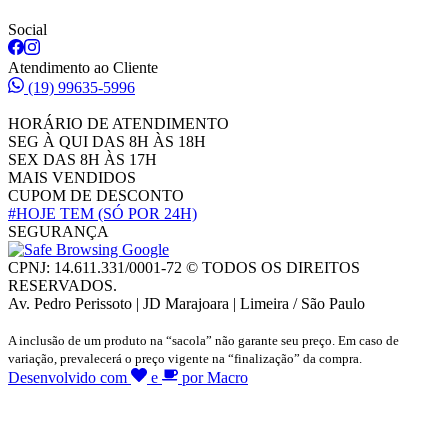
Social
Atendimento ao Cliente
(19) 99635-5996
HORÁRIO DE ATENDIMENTO
SEG À QUI DAS 8H ÀS 18H
SEX DAS 8H ÀS 17H
MAIS VENDIDOS
CUPOM DE DESCONTO
#HOJE TEM
(SÓ POR 24H)
SEGURANÇA
CPNJ: 14.611.331/0001-72 © TODOS OS DIREITOS
RESERVADOS.
Av. Pedro Perissoto | JD Marajoara | Limeira / São Paulo
A inclusão de um produto na “sacola” não garante seu preço. Em caso de
variação, prevalecerá o preço vigente na “finalização” da compra.
Desenvolvido com
e
por Macro