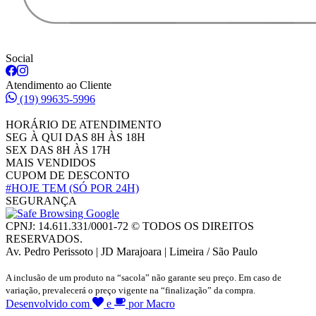
Social
Atendimento ao Cliente
(19) 99635-5996
HORÁRIO DE ATENDIMENTO
SEG À QUI DAS 8H ÀS 18H
SEX DAS 8H ÀS 17H
MAIS VENDIDOS
CUPOM DE DESCONTO
#HOJE TEM
(SÓ POR 24H)
SEGURANÇA
CPNJ: 14.611.331/0001-72 © TODOS OS DIREITOS
RESERVADOS.
Av. Pedro Perissoto | JD Marajoara | Limeira / São Paulo
A inclusão de um produto na “sacola” não garante seu preço. Em caso de
variação, prevalecerá o preço vigente na “finalização” da compra.
Desenvolvido com
e
por Macro