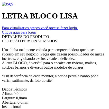
LETRA BLOCO LISA
Para visualizar os preços você precisa fazer login.
Clique aqui para logar
DETALHES DO PRODUTO
COLEÇÃO PERSONALIZADOS
Uma linha totalmente voltada para empreendedora que busca
sucesso em seu negócio. Peças que trazem possibilidades de mixes
incríveis, englobando exclusividade e delicadeza.
A letra BLOCO, é versátil para o encaixe em rivieras, malhas,
cordões baianos e diversos outros modelos de colares.
“Em decorrência de cada monitor, a cor da pedra e banho pode
variar, sutilmente, da foto do site”
Dados Técnicos
Altura: 0,9mm
Largura: 0,8mm
Abertura: 0,6mm
Institucional