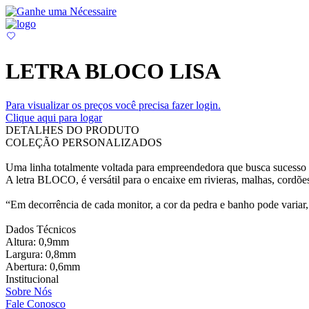
LETRA BLOCO LISA
Para visualizar os preços você precisa fazer login.
Clique aqui para logar
DETALHES DO PRODUTO
COLEÇÃO PERSONALIZADOS
Uma linha totalmente voltada para empreendedora que busca sucesso e
A letra BLOCO, é versátil para o encaixe em rivieras, malhas, cordões
“Em decorrência de cada monitor, a cor da pedra e banho pode variar, 
Dados Técnicos
Altura: 0,9mm
Largura: 0,8mm
Abertura: 0,6mm
Institucional
Sobre Nós
Fale Conosco