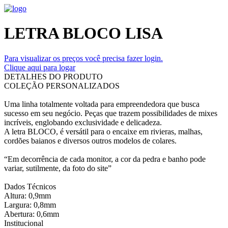
LETRA BLOCO LISA
Para visualizar os preços você precisa fazer login.
Clique aqui para logar
DETALHES DO PRODUTO
COLEÇÃO PERSONALIZADOS
Uma linha totalmente voltada para empreendedora que busca
sucesso em seu negócio. Peças que trazem possibilidades de mixes
incríveis, englobando exclusividade e delicadeza.
A letra BLOCO, é versátil para o encaixe em rivieras, malhas,
cordões baianos e diversos outros modelos de colares.
“Em decorrência de cada monitor, a cor da pedra e banho pode
variar, sutilmente, da foto do site”
Dados Técnicos
Altura: 0,9mm
Largura: 0,8mm
Abertura: 0,6mm
Institucional