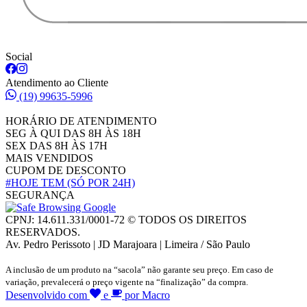
Social
Atendimento ao Cliente
(19) 99635-5996
HORÁRIO DE ATENDIMENTO
SEG À QUI DAS 8H ÀS 18H
SEX DAS 8H ÀS 17H
MAIS VENDIDOS
CUPOM DE DESCONTO
#HOJE TEM
(SÓ POR 24H)
SEGURANÇA
CPNJ: 14.611.331/0001-72 © TODOS OS DIREITOS
RESERVADOS.
Av. Pedro Perissoto | JD Marajoara | Limeira / São Paulo
A inclusão de um produto na “sacola” não garante seu preço. Em caso de
variação, prevalecerá o preço vigente na “finalização” da compra.
Desenvolvido com
e
por Macro