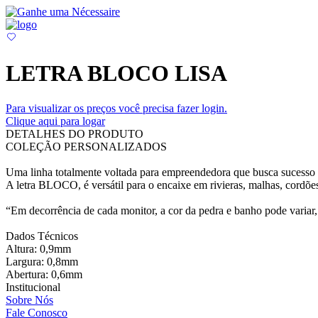
LETRA BLOCO LISA
Para visualizar os preços você precisa fazer login.
Clique aqui para logar
DETALHES DO PRODUTO
COLEÇÃO PERSONALIZADOS
Uma linha totalmente voltada para empreendedora que busca sucesso e
A letra BLOCO, é versátil para o encaixe em rivieras, malhas, cordões
“Em decorrência de cada monitor, a cor da pedra e banho pode variar, 
Dados Técnicos
Altura: 0,9mm
Largura: 0,8mm
Abertura: 0,6mm
Institucional
Sobre Nós
Fale Conosco