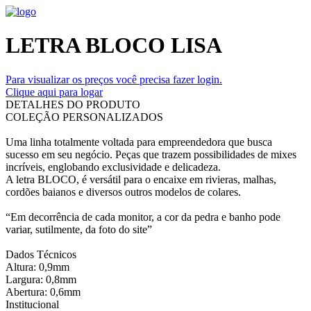
LETRA BLOCO LISA
Para visualizar os preços você precisa fazer login.
Clique aqui para logar
DETALHES DO PRODUTO
COLEÇÃO PERSONALIZADOS
Uma linha totalmente voltada para empreendedora que busca
sucesso em seu negócio. Peças que trazem possibilidades de mixes
incríveis, englobando exclusividade e delicadeza.
A letra BLOCO, é versátil para o encaixe em rivieras, malhas,
cordões baianos e diversos outros modelos de colares.
“Em decorrência de cada monitor, a cor da pedra e banho pode
variar, sutilmente, da foto do site”
Dados Técnicos
Altura: 0,9mm
Largura: 0,8mm
Abertura: 0,6mm
Institucional