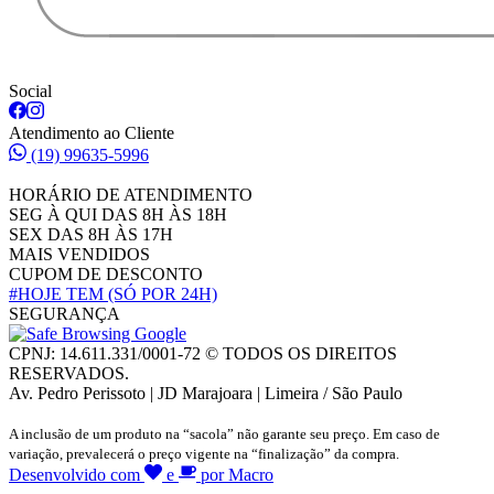
Social
Atendimento ao Cliente
(19) 99635-5996
HORÁRIO DE ATENDIMENTO
SEG À QUI DAS 8H ÀS 18H
SEX DAS 8H ÀS 17H
MAIS VENDIDOS
CUPOM DE DESCONTO
#HOJE TEM
(SÓ POR 24H)
SEGURANÇA
CPNJ: 14.611.331/0001-72 © TODOS OS DIREITOS
RESERVADOS.
Av. Pedro Perissoto | JD Marajoara | Limeira / São Paulo
A inclusão de um produto na “sacola” não garante seu preço. Em caso de
variação, prevalecerá o preço vigente na “finalização” da compra.
Desenvolvido com
e
por Macro