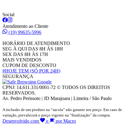
Social
Atendimento ao Cliente
(19) 99635-5996
HORÁRIO DE ATENDIMENTO
SEG À QUI DAS 8H ÀS 18H
SEX DAS 8H ÀS 17H
MAIS VENDIDOS
CUPOM DE DESCONTO
#HOJE TEM
(SÓ POR 24H)
SEGURANÇA
CPNJ: 14.611.331/0001-72 © TODOS OS DIREITOS
RESERVADOS.
Av. Pedro Perissoto | JD Marajoara | Limeira / São Paulo
A inclusão de um produto na “sacola” não garante seu preço. Em caso de
variação, prevalecerá o preço vigente na “finalização” da compra.
Desenvolvido com
e
por Macro